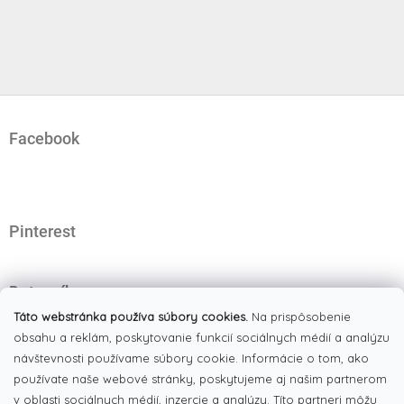
Z
á
Facebook
p
ä
t
i
e
Pinterest
Dotazník
Čo najviac oceňujete na našom eshope?
Táto webstránka používa súbory cookies.
Na prispôsobenie
obsahu a reklám, poskytovanie funkcií sociálnych médií a analýzu
Originálne produkty
(51%)
návštevnosti používame súbory cookie. Informácie o tom, ako
používate naše webové stránky, poskytujeme aj našim partnerom
Široký výber tovaru
(19%)
v oblasti sociálnych médií, inzercie a analýzy. Títo partneri môžu