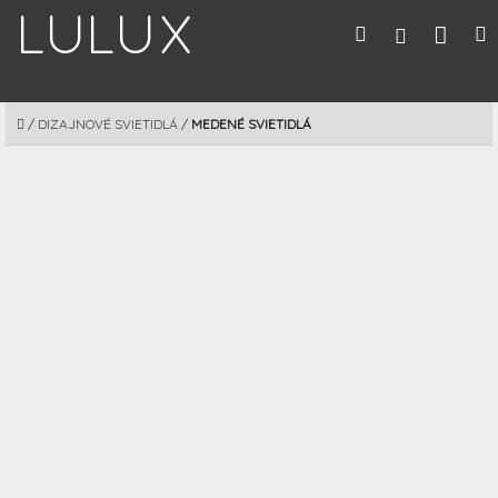
Prejsť
Nák
Hľadať
M
Prihláseni
na
obsah
koší
DOMOV
/
DIZAJNOVÉ SVIETIDLÁ
/
MEDENÉ SVIETIDLÁ