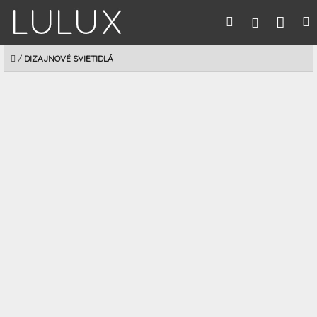
Prejsť
Nák
Hľadať
M
Prihláseni
na
obsah
koší
DOMOV
/
DIZAJNOVÉ SVIETIDLÁ