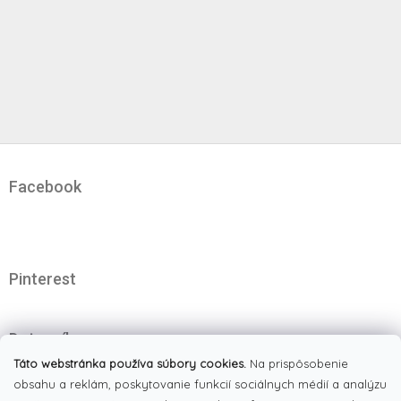
Z
á
Facebook
p
ä
t
i
e
Pinterest
Dotazník
Čo najviac oceňujete na našom eshope?
Táto webstránka používa súbory cookies.
Na prispôsobenie
obsahu a reklám, poskytovanie funkcií sociálnych médií a analýzu
Originálne produkty