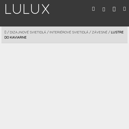
Prejsť
Nák
Hľadať
M
Prihláseni
na
obsah
koší
DOMOV
/
DIZAJNOVÉ SVIETIDLÁ
/
INTERIÉROVÉ SVIETIDLÁ
/
ZÁVESNÉ
/
LUSTRE
DO KAVIARNE