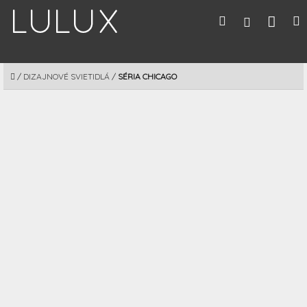
Prejsť
Nák
Hľadať
M
Prihláseni
na
obsah
koší
DOMOV
/
DIZAJNOVÉ SVIETIDLÁ
/
SÉRIA CHICAGO