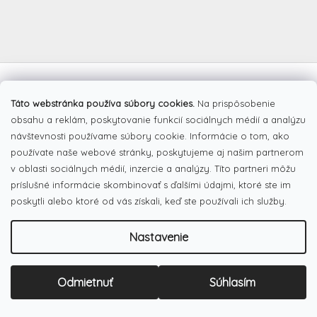
Z
á
Facebook
p
Táto webstránka používa súbory cookies.
Na prispôsobenie
ä
obsahu a reklám, poskytovanie funkcií sociálnych médií a analýzu
t
návštevnosti používame súbory cookie. Informácie o tom, ako
i
používate naše webové stránky, poskytujeme aj našim partnerom
e
Pinterest
v oblasti sociálnych médií, inzercie a analýzy. Títo partneri môžu
príslušné informácie skombinovať s ďalšími údajmi, ktoré ste im
poskytli alebo ktoré od vás získali, keď ste používali ich služby.
Dotazník
Čo najviac oceňujete na našom eshope?
Nastavenie
Originálne produkty
(51%)
Odmietnuť
Súhlasím
Široký výber tovaru
(19%)
Dobré ceny