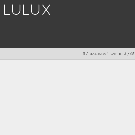
Prejsť
na
obsah
DOMOV
/
DIZAJNOVÉ SVIETIDLÁ
/
SÉ