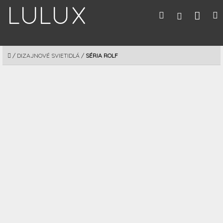
Prejsť
Nák
Hľadať
M
Prihláseni
na
obsah
koší
DOMOV
/
DIZAJNOVÉ SVIETIDLÁ
/
SÉRIA ROLF