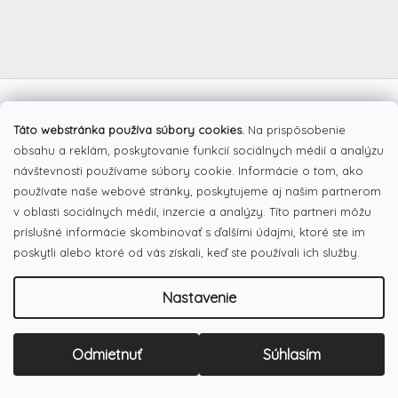
Z
á
Facebook
p
Táto webstránka používa súbory cookies.
Na prispôsobenie
ä
obsahu a reklám, poskytovanie funkcií sociálnych médií a analýzu
t
návštevnosti používame súbory cookie. Informácie o tom, ako
i
používate naše webové stránky, poskytujeme aj našim partnerom
e
Pinterest
v oblasti sociálnych médií, inzercie a analýzy. Títo partneri môžu
príslušné informácie skombinovať s ďalšími údajmi, ktoré ste im
poskytli alebo ktoré od vás získali, keď ste používali ich služby.
Dotazník
Čo najviac oceňujete na našom eshope?
Nastavenie
Originálne produkty
(51%)
Odmietnuť
Súhlasím
Široký výber tovaru
(19%)
Dobré ceny