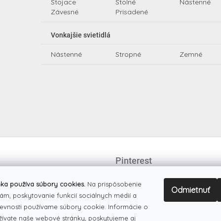
Stojace
Stolné
Nástenné
Závesné
Prisadené
Vonkajšie svietidlá
Nástenné
Stropné
Zemné
Pinterest
ka používa súbory cookies.
Na prispôsobenie
Odmietnuť
ám, poskytovanie funkcií sociálnych médií a
evnosti používame súbory cookie. Informácie o
žívate naše webové stránky, poskytujeme aj