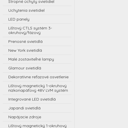
Stropné úchyty svietidiel
Uchytenia svietidiel
LED panely
Lištový CTLS systém 3-
okruhový/fázový
Prenosné svietidlá
New York svietidlá
Malé zostaviteľné lampy
Glamour svietidlá
Dekoratívne reťazové osvetlenie
Lištový magnetický 1-okruhový
nízkonapäťový 48V LVM systém
Integrované LED svietidlá
Japandi svietidlá
Napájacie zdroje
Lištový magnetický 1-okruhový