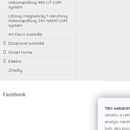
nízkonapäťový 48V UT-LVM
systém
Lištový magnetický 1-okruhový
nízkonapäťový 24V NANO-LVM
systém
Art Deco svietidlá
Dizajnové svietidlá
Smart home
Elektro
Značky
Z
á
Facebook
p
ä
t
Táto webstrán
i
obsahu a rekl
e
analýzu návšt
tom, ako pou