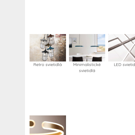
Retro svietidlá
Minimalistické
LED svietid
svietidlá