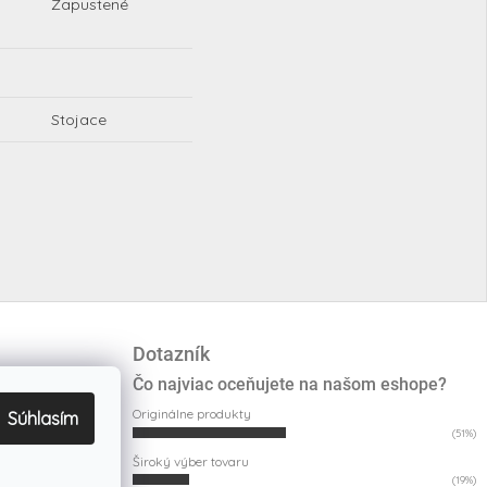
Zapustené
Stojace
Dotazník
Čo najviac oceňujete na našom eshope?
Originálne produkty
Súhlasím
(51%)
Široký výber tovaru
(19%)