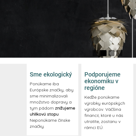
Sme ekologický
Podporujeme
ekonomiku v
Ponúkame iba
regióne
Európske značky, aby
sme minimalizovali
Keďže ponúkame
množstvo dopravy a
výrobky európských
tym pádom
znížujeme
výrobcov. Väčšina
uhlíkovú stopu
.
financií, ktoré u nás
Neponúkame čínske
utratíte, zostanu v
značky.
rámci EÚ.