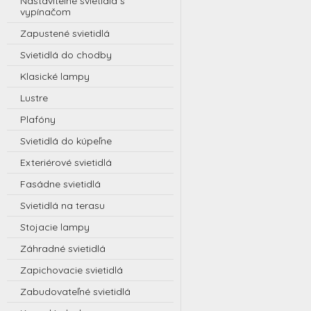
Nastaviteľné svietidlá s
vypínačom
Zapustené svietidlá
Svietidlá do chodby
Klasické lampy
Lustre
Plafóny
Svietidlá do kúpeľne
Exteriérové svietidlá
Fasádne svietidlá
Svietidlá na terasu
Stojacie lampy
Záhradné svietidlá
Zapichovacie svietidlá
Zabudovateľné svietidlá